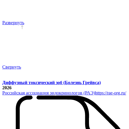
Развернуть
Свернуть
Диффузный токсический зоб (Болезнь Грейвса)
2026
Российская ассоциация эндокринологов (РАЭ)
https://rae-org.ru/