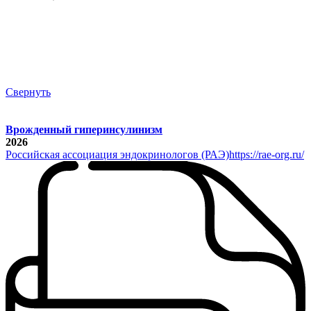
Свернуть
Врожденный гиперинсулинизм
2026
Российская ассоциация эндокринологов (РАЭ)
https://rae-org.ru/