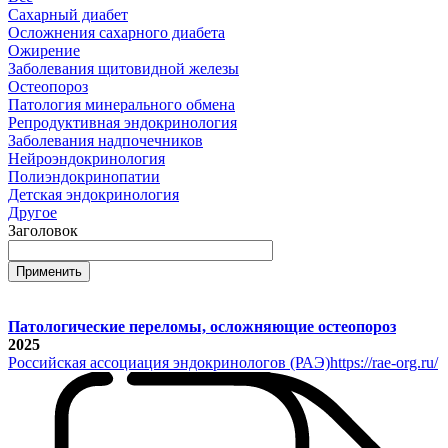
Сахарный диабет
Осложнения сахарного диабета
Ожирение
Заболевания щитовидной железы
Остеопороз
Патология минерального обмена
Репродуктивная эндокринология
Заболевания надпочечников
Нейроэндокринология
Полиэндокринопатии
Детская эндокринология
Другое
Заголовок
Патологические переломы, осложняющие остеопороз
2025
Российская ассоциация эндокринологов (РАЭ)
https://rae-org.ru/