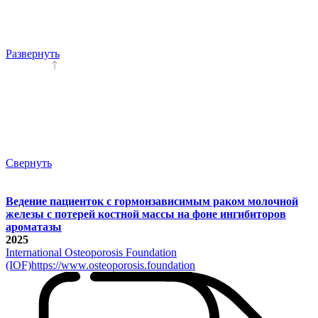
Развернуть
Свернуть
Ведение пациенток c гормонзависимым раком молочной
железы с потерей костной массы на фоне ингибиторов
ароматазы
2025
International Osteoporosis Foundation
(IOF)
https://www.osteoporosis.foundation