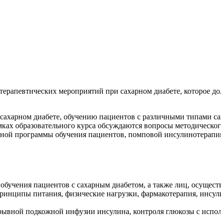
терапевтических мероприятий при сахарном диабете, которое д
 сахарном диабете, обучению пациентов с различными типами с
мках образовательного курса обсуждаются вопросы методическо
нной программы обучения пациентов, помповой инсулинотерапии
обучения пациентов с сахарным диабетом, а также лиц, осущес
 принципы питания, физические нагрузки, фармакотерапия, инсу
рывной подкожной инфузии инсулина, контроля глюкозы с испо