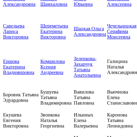
Александровна
Шамхаловна
Юрьевна
Алексеевна
Савельева
Шереметьева
Чечельницкая
Шацкая Ольга
Лариса
Екатерина
Серафима
Александровна
Викторовна
Викторовна
Моисеевна
Зеленкова-
Ершова
Комшилова
Галицина
Захарчук
Екатерина
Ксения
Наталья
Татьяна
Владимировна
Андреевна
Александровн
Анатольевна
Бушуева
Вавилова
Вьючнова
Боровик Татьяна
Татьяна
Татьяна
Елена
Эдуардовна
Владимировна
Павловна
Станиславовн
Екушева
Звонкова
Ильиных
Каронова
Евгения
Наталья
Елена
Татьяна
Викторовна
Георгиевна
Валерьевна
Леонидовна