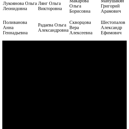
Макарова
Манушакян
Лукоянова Ольга
Лянг Ольга
Ольга
Григорий
Леонидовна
Викторовна
Борисовна
Арамович
Поливанова
Скворцова
Шестопалов
Радаева Ольга
Анна
Вера
Александр
Александровна
Геннадьевна
Алексеевна
Ефимович