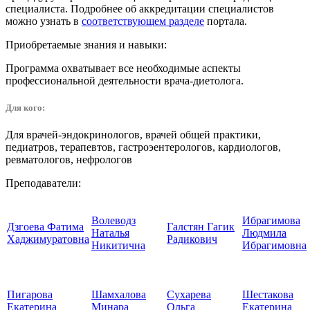
специалиста. Подробнее об аккредитации специалистов
можно узнать в
соответствующем разделе
портала.
Приобретаемые знания и навыки:
Программа охватывает все необходимые аспекты
профессиональной деятельности врача-диетолога.
Для кого:
Для врачей-эндокринологов, врачей общей практики,
педиатров, терапевтов, гастроэентерологов, кардиологов,
ревматологов, нефрологов
Преподаватели:
Волеводз
Ибрагимова
Дзгоева Фатима
Галстян Гагик
Наталья
Людмила
Хаджимуратовна
Радикович
Никитична
Ибрагимовна
Пигарова
Шамхалова
Сухарева
Шестакова
Екатерина
Минара
Ольга
Екатерина