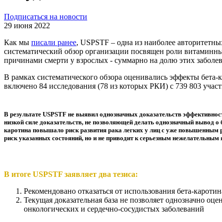
Подписаться на новости
29 июня 2022
Как мы
писали ранее
, USPSTF – одна из наиболее авторитетн
систематический обзор организации посвящен роли витаминны
причинами смерти у взрослых - суммарно на долю этих заболе
В рамках систематического обзора оценивались эффекты бета-к
включено 84 исследования (78 из которых РКИ) с 739 803 учас
В результате USPSTF не выявил однозначных доказательств эффективност
низкой силе доказательств, не позволяющей делать однозначный вывод о
каротина повышало риск развития рака легких у лиц с уже повышенным р
риск указанных состояний, но и не приводит к серьезным нежелательным 
В итоге USPSTF заявляет два тезиса:
Рекомендовано отказаться от использования бета-кароти
Текущая доказательная база не позволяет однозначно оц
онкологических и сердечно-сосудистых заболеваний