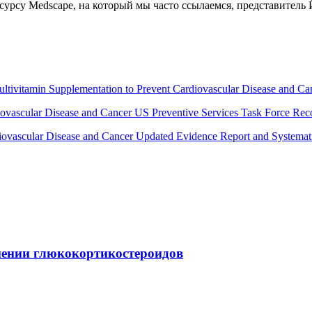
урсу Medscape, на который мы часто ссылаемся, представитель 
ivitamin Supplementation to Prevent Cardiovascular Disease and Can
rdiovascular Disease and Cancer US Preventive Services Task Force 
diovascular Disease and Cancer Updated Evidence Report and Systema
ении глюкокортикостероидов