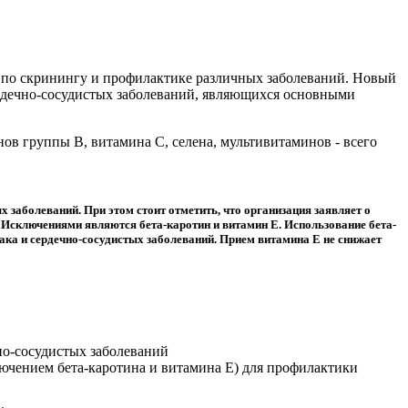
 по скринингу и профилактике различных заболеваний. Новый
рдечно-сосудистых заболеваний, являющихся основными
ов группы B, витамина C, селена, мультивитаминов - всего
заболеваний. При этом стоит отметить, что организация заявляет о
 Исключениями являются бета-каротин и витамин Е. Использование бета-
ака и сердечно-сосудистых заболеваний. Прием витамина Е не снижает
но-сосудистых заболеваний
лючением бета-каротина и витамина Е) для профилактики