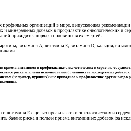
ых профильных организаций в мире, выпускающая рекомендации
х и минеральных добавок в профилактике онкологических и се
ваний приходится порядка половины всех смертей.
аротина, витамина A, витамина E, витамина D, кальция, витамин
тниками.
и приема витаминов в профилактике онкологических и сердечно-сосудистых 
 балансе риска и пользы использования большинства исследуемых добавок.
иском (например, курящих) и не приводило к профилактике других видов р
явлениям.
на и витамина Е с целью профилактики онкологических и сердеч
енить баланс риска и пользы приема витаминных добавок (за иск