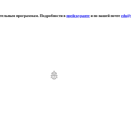
овательным программам. Подробности в
прейскуранте
и по нашей почте
edu@e