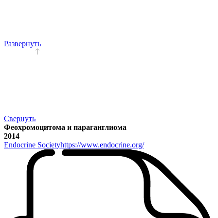
Развернуть
Свернуть
Феохромоцитома и параганглиома
2014
Endocrine Society
https://www.endocrine.org/