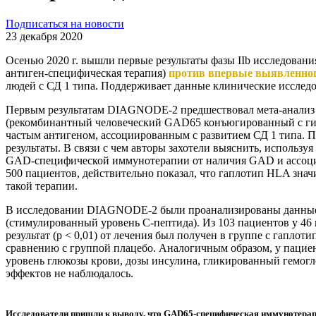
Подписаться на новости
23 декабря 2020
Осенью 2020 г. вышли первые результаты фазы IIb исследов
антиген-специфическая терапия)
против впервые выявленного
людей с СД 1 типа. Поддерживает данные клинические исследо
Первым результатам DIAGNODE-2 предшествовал мета-анализ п
(рекомбинантный человеческий GAD65 конъюгированный с гидр
частым антигеном, ассоциированным с развитием СД 1 типа.
результаты. В связи с чем авторы захотели выяснить, исполь
GAD-специфической иммунотерапии от наличия GAD и ассоци
500 пациентов, действительно показал, что гаплотип HLA зна
такой терапии.
В исследовании DIAGNODE-2 были проанализированы данные у 1
(стимулированный уровень С-пептида). Из 103 пациентов у 4
результат (p < 0,01) от лечения был получен в группе с гапло
сравнению с группой плацебо. Аналогичным образом, у паци
уровень глюкозы крови, дозы инсулина, гликированный гемог
эффектов не наблюдалось.
Исследователи пришли к выводу, что GAD65-специфическая иммунотерапи