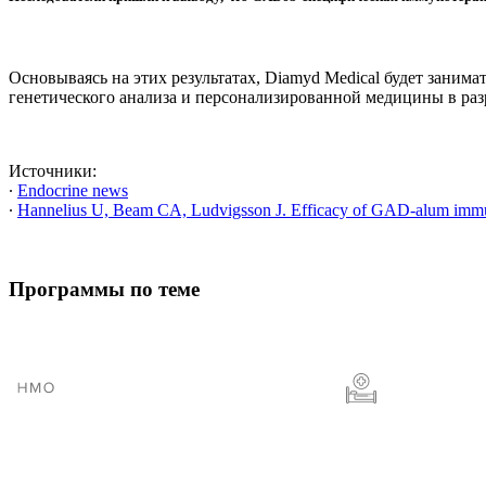
Основываясь на этих результатах, Diamyd Medical будет зани
генетического анализа и персонализированной медицины в раз
Источники:
∙
Endocrine news
∙
Hannelius U, Beam CA, Ludvigsson J. Efficacy of GAD-alum immun
Программы по теме