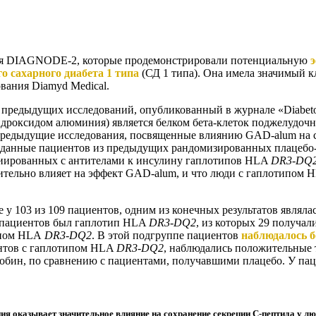
ания DIAGNODE-2, которые продемонстрировали потенциальную
 сахарного диабета 1 типа
(СД 1 типа). Она имела значимый 
вания Diamyd Medical.
редыдущих исследований, опубликованный в журнале «Diabetol
оксидом алюминия) является белком бета-клеток поджелудочной
 Предыдущие исследования, посвященные влиянию GAD-alum на с
зуя данные пациентов из предыдущих рандомизированных плацеб
ированных с антителами к инсулину гаплотипов HLA
DR3-DQ
чительно влияет на эффект GAD-alum, и что люди с гаплотипом
03 из 109 пациентов, одним из конечных результатов являлась
6 пациентов был гаплотип HLA
DR3-DQ2
, из которых 29 получа
типом HLA
DR3-DQ2
. В этой подгруппе пациентов
наблюдалось б
ентов с гаплотипом HLA
DR3-DQ2
, наблюдались положительные
лобин, по сравнению с пациентами, получавшими плацебо. У па
я оказывает значительное влияние на сохранение секреции C-пептида у л