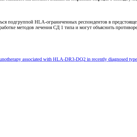
маться подгруппой HLA-ограниченных респондентов в предстояще
работке методов лечения СД 1 типа и могут объяснить противор
otherapy associated with HLA-DR3-DQ2 in recently diagnosed type 1