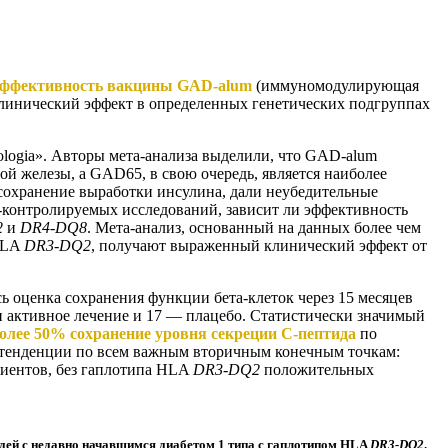
эффективность вакцины GAD-alum
(иммуномодулирующая
клинический эффект в определенных генетических подгруппах
ogia». Авторы мета-анализа выделили, что GAD-alum
 железы, а GAD65, в свою очередь, является наиболее
охранение выработки инсулина, дали неубедительные
о-контролируемых исследований, зависит ли эффективность
2
и
DR4-DQ8
. Мета-анализ, основанный на данных более чем
 HLA
DR3-DQ2
, получают выраженный клинический эффект от
 оценка сохранения функции бета-клеток через 15 месяцев
ли активное лечение и 17 — плацебо. Статистически значимый
олее 50% сохранение уровня секреции С-пептида
по
 тенденции по всем важным вторичным конечным точкам:
циентов, без гаплотипа HLA
DR3-DQ2
положительных
юдей с недавно начавшимся диабетом 1 типа с гаплотипом HLA
DR3-DQ2
.