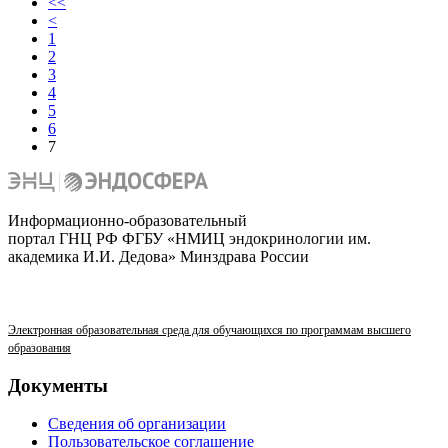
<<
<
1
2
3
4
5
6
7
Информационно-образовательный
портал ГНЦ РФ ФГБУ «НМИЦ эндокринологии им.
академика И.И. Дедова» Минздрава России
Электронная образовательная среда для обучающихся по программам высшего
образования
Документы
Сведения об организации
Пользовательское соглашение